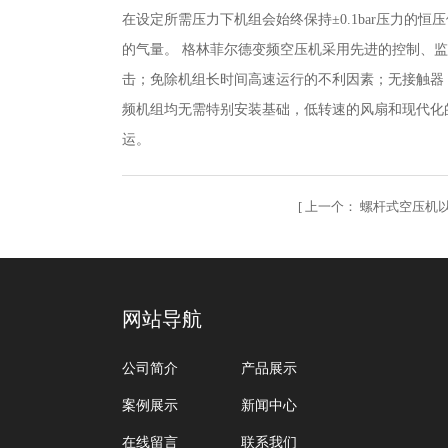
在设定所需压力下机组会始终保持±0.1bar压力
的气量。 格林菲尔德变频空压机采用先进的控制、
击；免除机组长时间高速运行的不利因素；无接触器
频机组均无需特别安装基础，低转速的风扇和现代化
运。
[
上一个：
螺杆式空压机
网站导航
公司简介
产品展示
案例展示
新闻中心
在线留言
联系我们