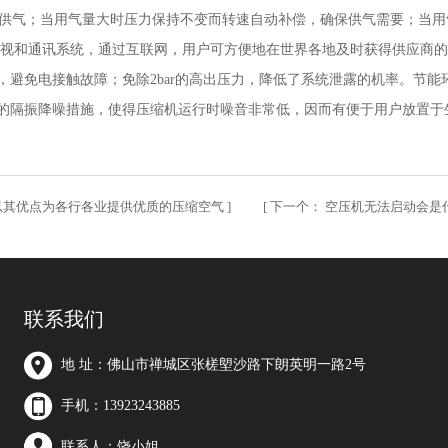
的恒压供气；当用气量大时压力保持不变而转速自动补偿，确保供气需要；当
监视和通讯系统，通过互联网，用户可方便地在世界各地及时获得供应商
，避免电接触故障；免除2bar的高出压力，降低了系统泄露的机率。节
的隔振降噪措施，使得压缩机运行时噪音非常低，因而有便于用户放置于
以其优点为各行各业提供优质的压缩空气
] [
下一个：
空压机无法启动会是
联系我们
地 址：佛山市禅城区张槎塱沙路下朗英明一路2号
手机：13923243885
联系人：饶小姐