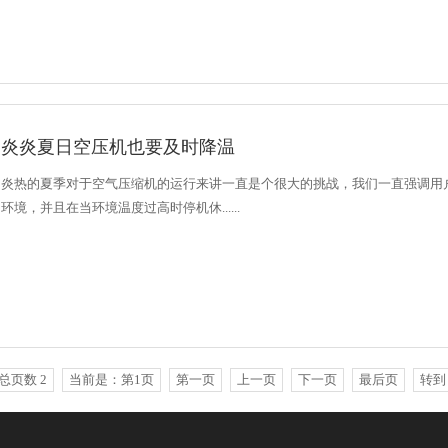
炎炎夏日空压机也要及时降温
炎热的夏季对于空气压缩机的运行来讲一直是个很大的挑战，我们一直强调用
环境，并且在当环境温度过高时停机休......
总页数 2
当前是：第1页
第一页
上一页
下一页
最后页
转到