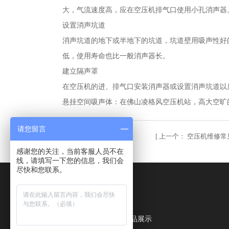
大，气流速度高，应在空压机排气口使用小孔消声器
设置消声坑道
消声坑道的地下或半地下的坑道，坑道壁用吸声性好
低，使用寿命也比一般消声器长。
建立隔声罩
在空压机的进、排气口安装消声器或设置消声坑道以后
悬挂空间吸声体：在佛山凌格风空压机站，高大空旷的厂房
请您留言
[
上一个：
空压机维修常
感谢您的关注，当前客服人员不在
线，请填写一下您的信息，我们会
尽快和您联系。
网站导航
公司简介
产品展示